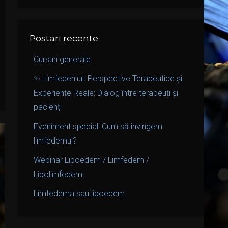
Postari recente
Cursuri generale
✨ Limfedemul: Perspective Terapeutice și
Experiențe Reale: Dialog între terapeuți și
pacienți
Eveniment special: Cum să învingem
limfedemul?
Webinar Lipoedem / Limfedem /
Lipolimfedem
Limfedema sau lipoedem