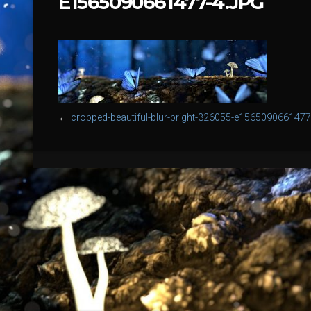
E1565090661477-4.JPG
←
cropped-beautiful-blur-bright-326055-e1565090661477