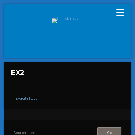
EX2
←
Exercitii fizice