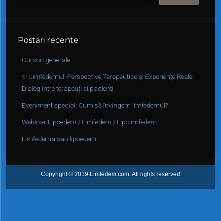
Postari recente
Cursuri generale
✨ Limfedemul: Perspective Terapeutice și Experiențe Reale:
Dialog între terapeuți și pacienți
Eveniment special: Cum să învingem limfedemul?
Webinar Lipoedem / Limfedem / Lipolimfedem
Limfedema sau lipoedem
Copyright © 2019 Limfedem.com. All rights reserved