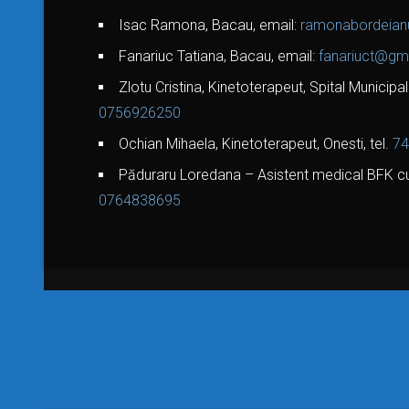
Isac Ramona, Bacau, email:
ramonabordeia
Fanariuc Tatiana, Bacau, email:
fanariuct@gm
Zlotu Cristina, Kinetoterapeut, Spital Municipal 
0756926250
Ochian Mihaela, Kinetoterapeut, Onesti, tel.
74
Păduraru Loredana – Asistent medical BFK cu 
0764838695