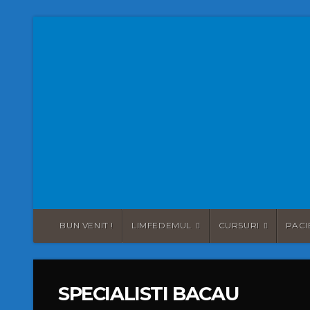
BUN VENIT !
LIMFEDEMUL
CURSURI
PACI
SPECIALISTI BACAU