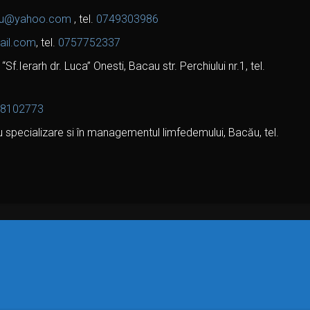
nu@yahoo.com
, tel.
0749303986
ail.com
, tel.
0757752337
“Sf.Ierarh dr. Luca” Onesti, Bacau str. Perchiului nr.1, tel.
8102773
specializare si în managementul limfedemului, Bacău, tel.