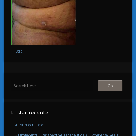
←
Stadii
Postari recente
Cursuri generale
✨ Limfedemul: Perspective Terapeutice și Experiențe Reale: