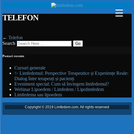
TELEFON
←
Telefon
Search
Postari recente
Cursuri generale
✨ Limfedemul: Perspective Terapeutice și Experiențe Reale:
Dialog între terapeuți și pacienți
Eveniment special: Cum să învingem limfedemul?
Webinar Lipoedem / Limfedem / Lipolimfedem
Limfedema sau lipoedem
Copyright © 2019 Limfedem.com. All rights reserved